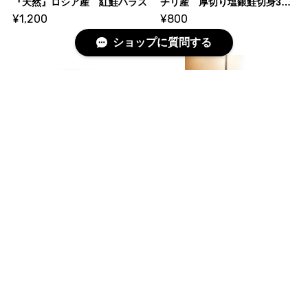
『天然』ロシア産 紅鮭ハラス
チリ産 厚切り塩銀鮭切身3切【限定価格】
¥1,200
¥800
ショップに質問する
北海道産 新巻鮭切身５切
北海道 知内サーモン
¥1,700
¥2,600
紅鮭焼きほぐし