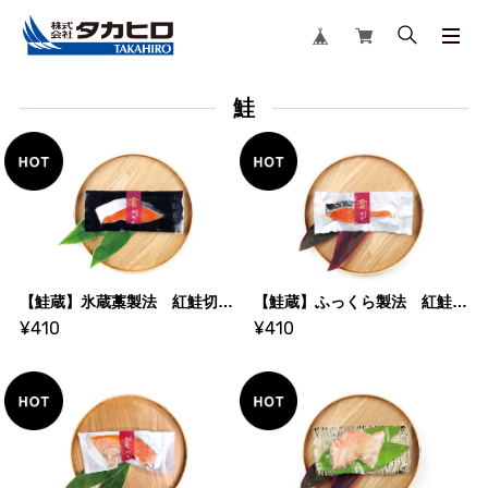
鮭
【鮭蔵】氷蔵藁製法 紅鮭切身 1切
【鮭蔵】ふっくら製法 紅鮭切身 1切
¥410
¥410