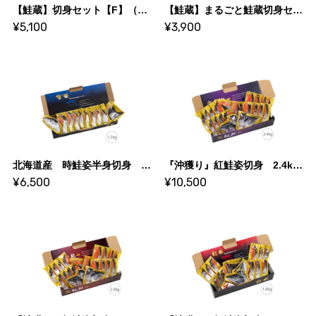
【鮭蔵】切身セット【F】（ふっくら製法）
【鮭蔵】まるごと鮭蔵切身セット（氷蔵藁製法・ふっくら製法）
¥5,100
¥3,900
北海道産 時鮭姿半身切身 1.2kg【羅臼産海洋深層水仕込み】低温熟成 数量限定
『沖獲り』紅鮭姿切身 2.4kg【羅臼産海洋深層水仕込み】低温熟成
¥6,500
¥10,500